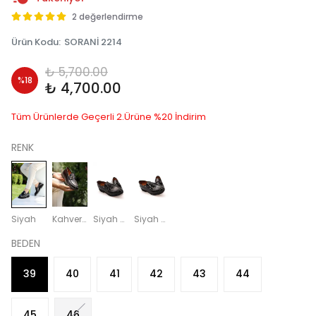
2 değerlendirme
Ürün Kodu
:
SORANİ 2214
₺ 5,700.00
%
18
₺ 4,700.00
Tüm Ürünlerde Geçerli 2.Ürüne %20 İndirim
RENK
Siyah
Kahverengi
Siyah açma
Siyah Rugan
BEDEN
39
40
41
42
43
44
45
46