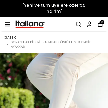
"Yeni ve tüm üyelere özel %5
indirim"
0
CLASSİC
SORANİ HAKİKİ DERİ EVA TABAN GÜNLÜK ERKEK KLASİK
AYAKKABI