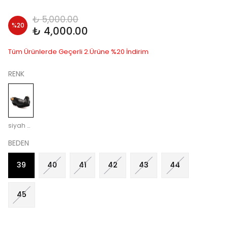
₺ 5,000.00
%
20
₺ 4,000.00
Tüm Ürünlerde Geçerli 2.Ürüne %20 İndirim
RENK
siyah antik
BEDEN
39
40
41
42
43
44
45