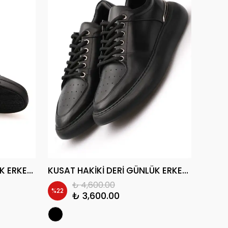
ROHAL HAKİKİ DERİ GÜNLÜK ERKEK SNEAKER AYAKKABI
KUSAT HAKİKİ DERİ GÜNLÜK ERKEK SNEAKER AYAKKABI
₺ 4,600.00
%
22
%
19
₺ 3,600.00