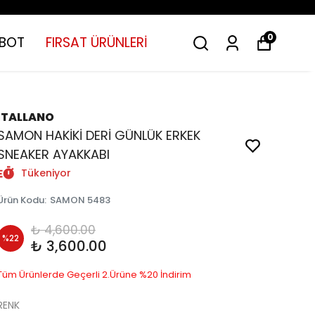
0
BOT
FIRSAT ÜRÜNLERİ
İTALLANO
SAMON HAKİKİ DERİ GÜNLÜK ERKEK
SNEAKER AYAKKABI
Tükeniyor
Ürün Kodu
:
SAMON 5483
₺ 4,600.00
%
22
₺ 3,600.00
Tüm Ürünlerde Geçerli 2.Ürüne %20 İndirim
RENK