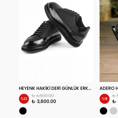
TRAF AİR TABAN DERİ ERKEK SNEAKER AYAKKABI
HEYENK HAKİKİ DERİ GÜNLÜK ERKEK CASUAL AYAKKABI
₺ 4,600.00
₺ 
%
22
%
18
₺ 3,600.00
₺ 