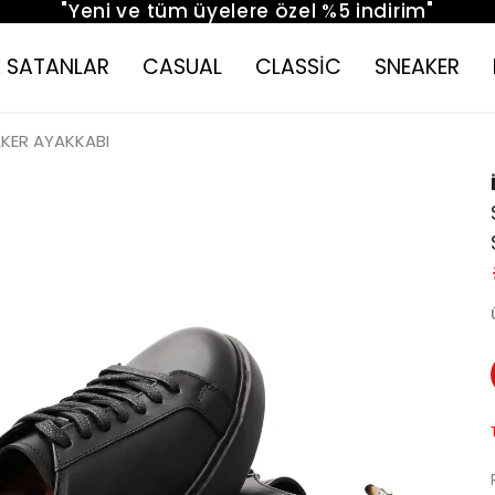
"Yeni ve tüm üyelere özel %5 indirim"
 SATANLAR
CASUAL
CLASSİC
SNEAKER
AKER AYAKKABI