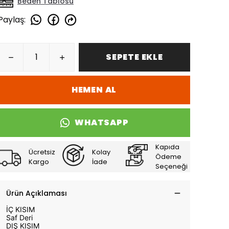
Beden Tablosu
Paylaş
:
SEPETE EKLE
HEMEN AL
WHATSAPP
Kapıda
Ücretsiz
Kolay
Ödeme
Kargo
İade
Seçeneği
Ürün Açıklaması
İÇ KISIM
Saf Deri
DIŞ KISIM