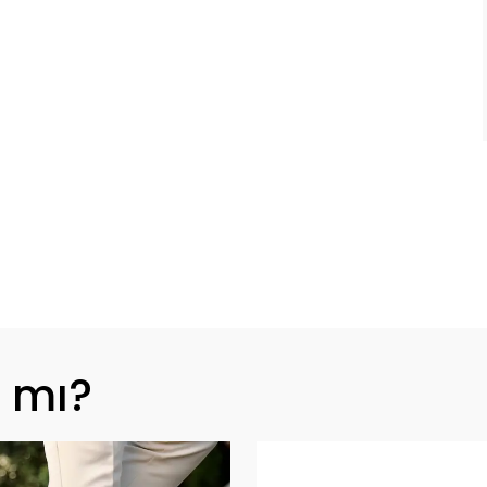
z mı?