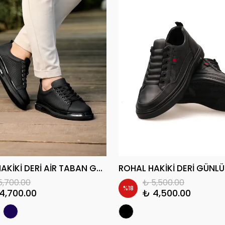
ADERO HAKİKİ DERİ AİR TABAN GÜNLÜK ERKEK SNEAKER AYAKKABI
5,700.00
₺ 5,500.00
%
18
4,700.00
₺ 4,500.00