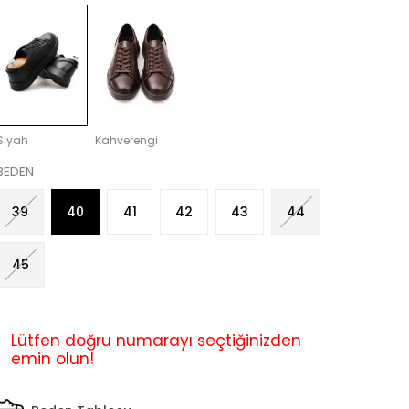
Siyah
Kahverengi
BEDEN
39
40
41
42
43
44
45
Lütfen doğru numarayı seçtiğinizden
emin olun!