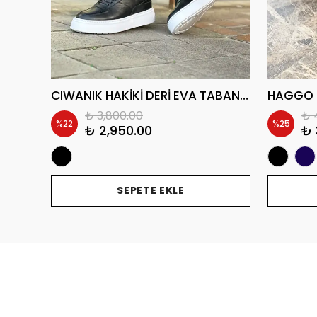
ZERWAN HAKİKİ DERİ EVA TABAN GÜNLÜK ERKEK AYAKKABI
CIWANIK HAKİKİ DERİ EVA TABAN GÜNLÜK ERKEK SNEAKER AYAKKABI
₺ 3,800.00
₺ 
%
22
%
25
₺ 2,950.00
₺ 
SEPETE EKLE