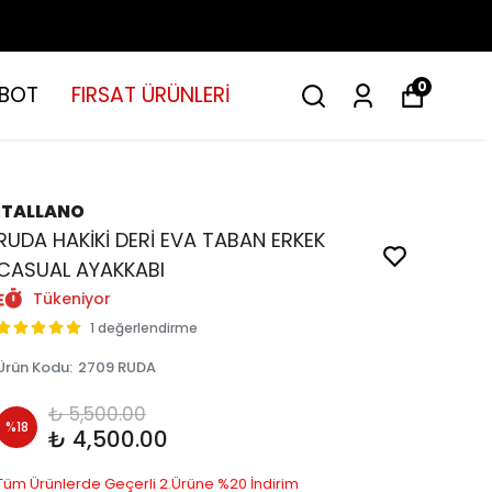
0
BOT
FIRSAT ÜRÜNLERİ
İTALLANO
RUDA HAKİKİ DERİ EVA TABAN ERKEK
CASUAL AYAKKABI
Tükeniyor
1 değerlendirme
Ürün Kodu
:
2709 RUDA
₺ 5,500.00
%
18
₺ 4,500.00
Tüm Ürünlerde Geçerli 2.Ürüne %20 İndirim