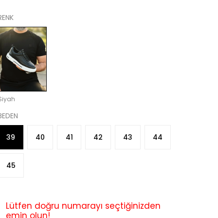
RENK
Siyah
BEDEN
39
40
41
42
43
44
45
Lütfen doğru numarayı seçtiğinizden
emin olun!