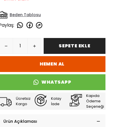
Beden Tablosu
Paylaş
:
SEPETE EKLE
HEMEN AL
WHATSAPP
Kapıda
Ücretsiz
Kolay
Ödeme
Kargo
İade
Seçeneği
Ürün Açıklaması