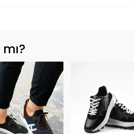
z mı?