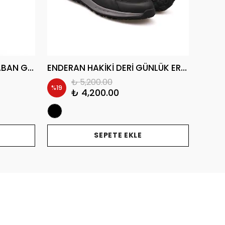
REFTOR HAKİKİ DERİ AİR TABAN GÜNLÜK ERKEK SNEAKER AYAKKABI
ENDERAN HAKİKİ DERİ GÜNLÜK ERKEK SNEAKER AYAKKABI
₺ 5,200.00
%
19
%
18
₺ 4,200.00
SEPETE EKLE