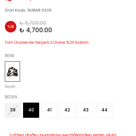
Ürün Kodu
:
RUBAR 0205
₺ 5,700.00
%
18
₺ 4,700.00
Tüm Ürünlerde Geçerli 2.Ürüne %20 İndirim
RENK
Siyah
BEDEN
39
40
41
42
43
44
Lütfen doğru numarayı seçtiğinizden emin olun!