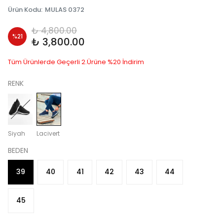
Ürün Kodu
:
MULAS 0372
₺ 4,800.00
%
21
₺ 3,800.00
Tüm Ürünlerde Geçerli 2.Ürüne %20 İndirim
RENK
Siyah
Lacivert
BEDEN
39
40
41
42
43
44
45