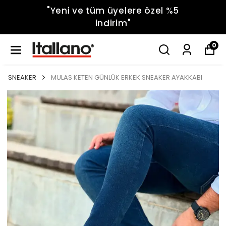
"Yeni ve tüm üyelere özel %5
indirim"
0
SNEAKER
MULAS KETEN GÜNLÜK ERKEK SNEAKER AYAKKABI