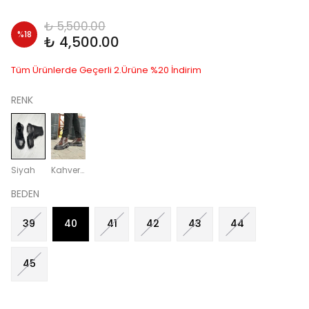
₺ 5,500.00
%
18
₺ 4,500.00
Tüm Ürünlerde Geçerli 2.Ürüne %20 İndirim
RENK
Siyah
Kahverengi
BEDEN
39
40
41
42
43
44
45