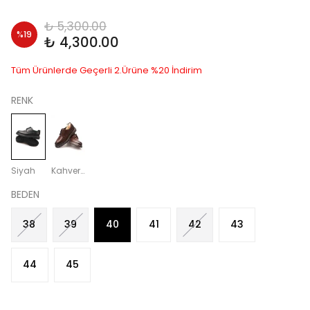
₺ 5,300.00
%
19
₺ 4,300.00
Tüm Ürünlerde Geçerli 2.Ürüne %20 İndirim
RENK
Siyah
Kahverengi
BEDEN
38
39
40
41
42
43
44
45