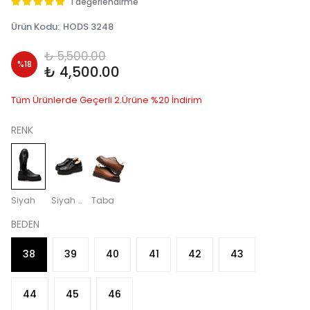
1 değerlendirme
Ürün Kodu
:
HODS 3248
₺ 5,500.00
%
18
₺ 4,500.00
Tüm Ürünlerde Geçerli 2.Ürüne %20 İndirim
RENK
Siyah
Siyah Rugan
Taba
BEDEN
38
39
40
41
42
43
44
45
46