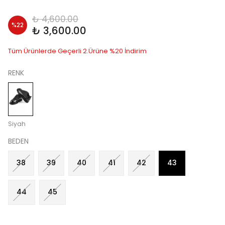
₺ 4,600.00
%
22
₺ 3,600.00
Tüm Ürünlerde Geçerli 2.Ürüne %20 İndirim
RENK
Siyah
BEDEN
38
39
40
41
42
43
44
45