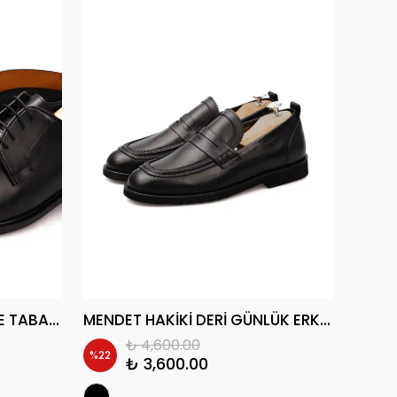
KUSKO HAKİKİ DERİ KÖSELE TABAN GÜNLÜK ERKEK KLASİK AYAKKABI
MENDET HAKİKİ DERİ GÜNLÜK ERKEK KLASİK AYAKKABI
₺ 4,600.00
%
22
%
20
₺ 3,600.00