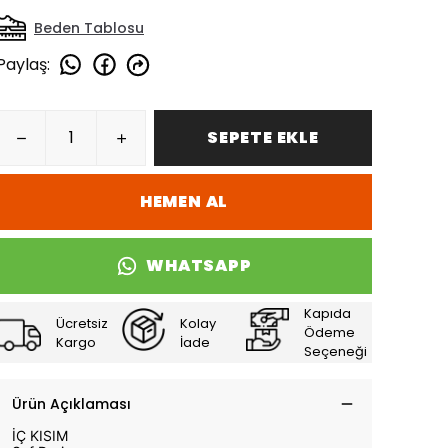
Beden Tablosu
Paylaş
:
SEPETE EKLE
HEMEN AL
WHATSAPP
Kapıda
Ücretsiz
Kolay
Ödeme
Kargo
İade
Seçeneği
Ürün Açıklaması
İÇ KISIM