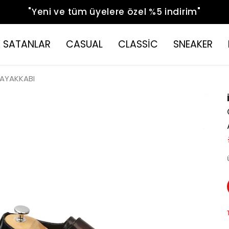
"Yeni ve tüm üyelere özel %5 indirim"
 SATANLAR
CASUAL
CLASSİC
SNEAKER
 AYAKKABI