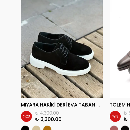
HOKENAYM HAKİKİ DERİ EVA TABAN GÜNLÜK ERKEK KLASİK AYAKKABI
MIYARA HAKİKİ DERİ EVA TABAN GÜNLÜK ERKEK KLASİK AYAKKABI
₺ 4,300.00
₺ 
%
23
%
18
₺ 3,300.00
₺ 