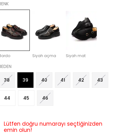
RENK
Bordo
Siyah açma
Siyah mat
BEDEN
38
39
40
41
42
43
44
45
46
Lütfen doğru numarayı seçtiğinizden
emin olun!