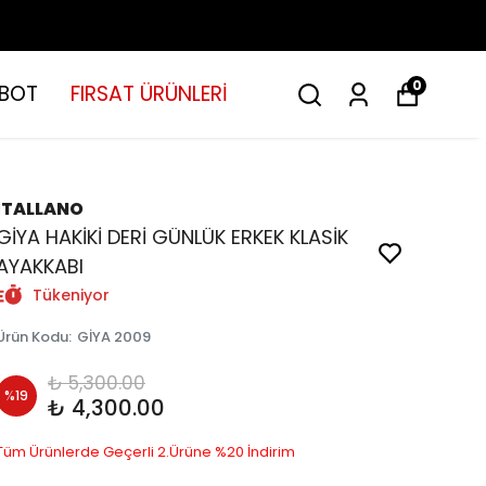
0
BOT
FIRSAT ÜRÜNLERİ
İTALLANO
GİYA HAKİKİ DERİ GÜNLÜK ERKEK KLASİK
AYAKKABI
Tükeniyor
Ürün Kodu
:
GİYA 2009
₺ 5,300.00
%
19
₺ 4,300.00
Tüm Ürünlerde Geçerli 2.Ürüne %20 İndirim