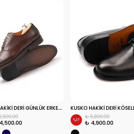
TOLEM HAKİKİ DERİ GÜNLÜK ERKEK KLASİK AYAKKABI
5,500.00
₺ 5,900.00
%
17
4,500.00
₺ 4,900.00