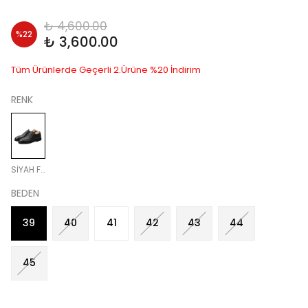
₺ 4,600.00
%
22
₺ 3,600.00
Tüm Ürünlerde Geçerli 2.Ürüne %20 İndirim
RENK
SİYAH FLOTUR
BEDEN
39
40
41
42
43
44
45