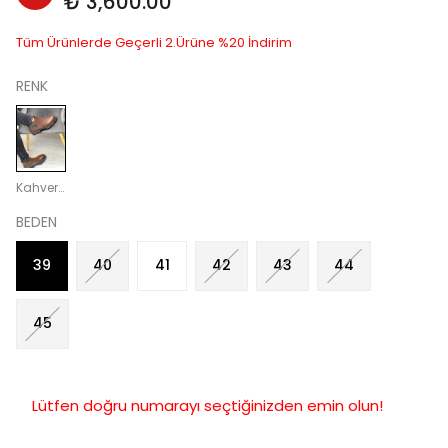
₺ 3,600.00
Tüm Ürünlerde Geçerli 2.Ürüne %20 İndirim
RENK
Kahverengi
BEDEN
39
40
41
42
43
44
45
Lütfen doğru numarayı seçtiğinizden emin olun!