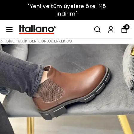
"Yeni ve tüm üyelere özel %5
indirim"
0
DİRO HAKİKİ DERİ GÜNLÜK ERKEK BOT