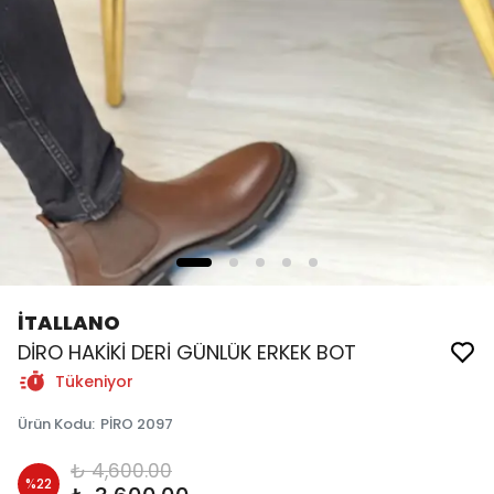
İTALLANO
DİRO HAKİKİ DERİ GÜNLÜK ERKEK BOT
Tükeniyor
Ürün Kodu
:
PİRO 2097
₺ 4,600.00
%
22