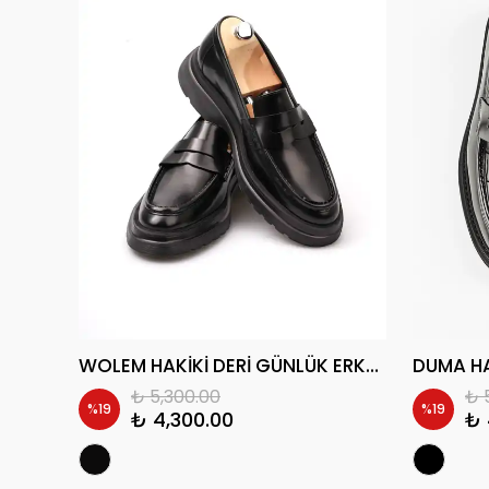
DENLAM KÖSELE TABAN ERKEK KLASİK AYAKKABI
WOLEM HAKİKİ DERİ GÜNLÜK ERKEK KLASİK AYAKKABI
₺ 5,300.00
₺ 
%
19
%
19
₺ 4,300.00
₺ 