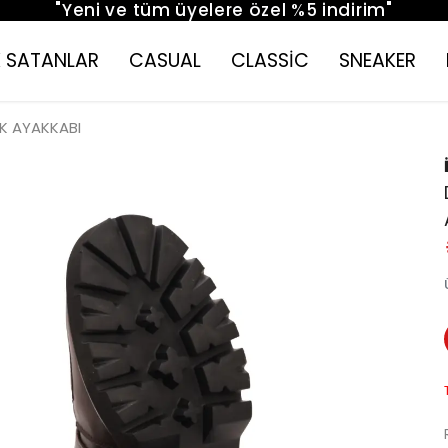
"Yeni ve tüm üyelere özel %5 indirim"
 SATANLAR
CASUAL
CLASSİC
SNEAKER
İK AYAKKABI