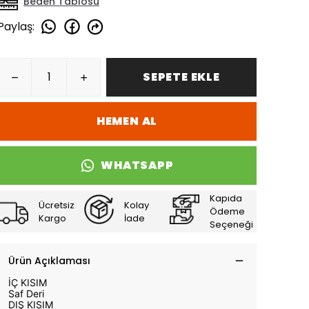
Beden Tablosu
Paylaş
:
SEPETE EKLE
HEMEN AL
WHATSAPP
Kapıda
Ücretsiz
Kolay
Ödeme
Kargo
İade
Seçeneği
Ürün Açıklaması
İÇ KISIM
Saf Deri
DIŞ KISIM