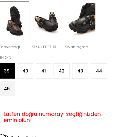
Kahverengi
SİYAH FLOTUR
Siyah açma
BEDEN
39
40
41
42
43
44
45
Lütfen doğru numarayı seçtiğinizden
emin olun!