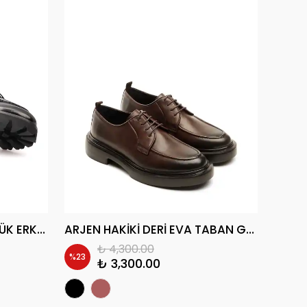
SELMAN HAKİKİ DERİ GÜNLÜK ERKEK KLASİK AYAKKABI
ARJEN HAKİKİ DERİ EVA TABAN GÜNLÜK ERKEK KLASİK AYAKKABI
₺ 4,300.00
%
23
%
18
₺ 3,300.00