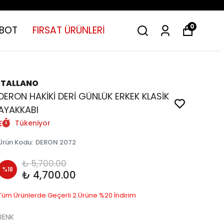
0
BOT
FIRSAT ÜRÜNLERİ
İTALLANO
DERON HAKİKİ DERİ GÜNLÜK ERKEK KLASİK
AYAKKABI
Tükeniyor
Ürün Kodu
:
DERON 2072
₺ 5,700.00
%
18
₺ 4,700.00
Tüm Ürünlerde Geçerli 2.Ürüne %20 İndirim
RENK