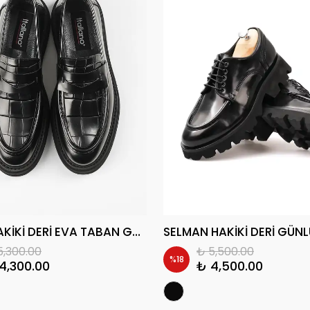
DUMA HAKİKİ DERİ EVA TABAN GÜNLÜK ERKEK KLASİK AYAKKABI
5,300.00
₺ 5,500.00
%
18
4,300.00
₺ 4,500.00