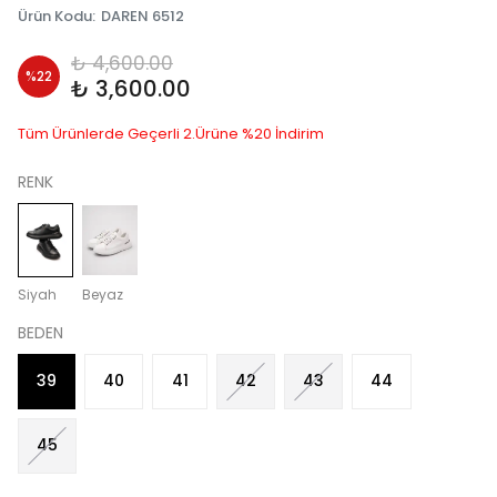
Ürün Kodu
:
DAREN 6512
₺ 4,600.00
%
22
₺ 3,600.00
Tüm Ürünlerde Geçerli 2.Ürüne %20 İndirim
RENK
Siyah
Beyaz
BEDEN
39
40
41
42
43
44
45