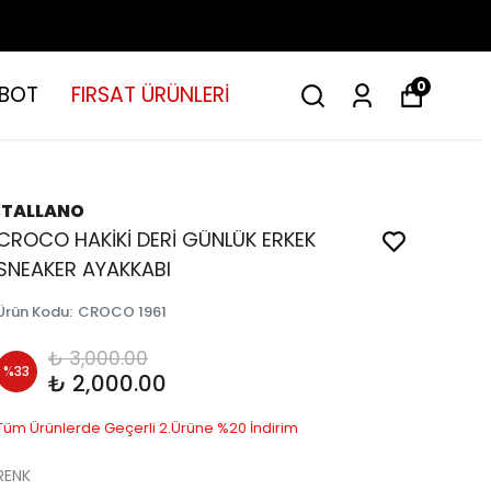
0
BOT
FIRSAT ÜRÜNLERİ
İTALLANO
CROCO HAKİKİ DERİ GÜNLÜK ERKEK
SNEAKER AYAKKABI
Ürün Kodu
:
CROCO 1961
₺ 3,000.00
%
33
₺ 2,000.00
Tüm Ürünlerde Geçerli 2.Ürüne %20 İndirim
RENK