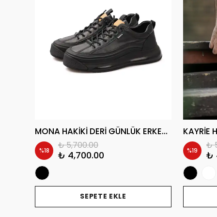
MESTAR HAKİKİ DERİ AİR TABAN GÜNLÜK ERKEK SNEAKER AYAKKABI
MONA HAKİKİ DERİ GÜNLÜK ERKEK SNEAKER AYAKKABI
₺ 5,700.00
₺ 
%
18
%
19
₺ 4,700.00
₺ 
SEPETE EKLE