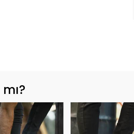
z mı?