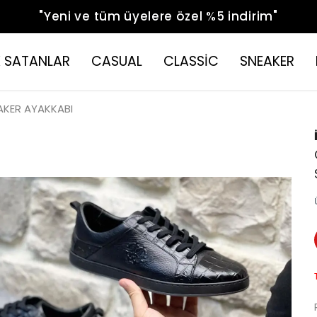
"Yeni ve tüm üyelere özel %5 indirim"
 SATANLAR
CASUAL
CLASSİC
SNEAKER
AKER AYAKKABI