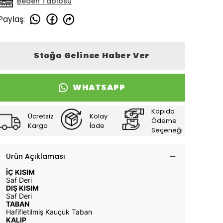
Beden Tablosu
Paylaş
:
Stoğa Gelince Haber Ver
WHATSAPP
Kapıda
Ücretsiz
Kolay
Ödeme
Kargo
İade
Seçeneği
Ürün Açıklaması
İÇ KISIM
Saf Deri
DIŞ KISIM
Saf Deri
TABAN
Hafifletilmiş Kauçuk Taban
KALIP