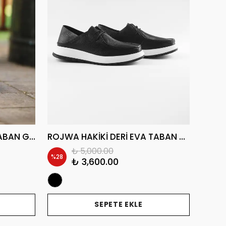
DUBLİN HAKİKİ DERİ EVA TABAN GÜNLÜK ERKEK SNEAKER AYAKKABI
ROJWA HAKİKİ DERİ EVA TABAN GÜNLÜK ERKEK SNEAKER AYAKKABI
₺ 5,000.00
%
28
%
22
₺ 3,600.00
SEPETE EKLE