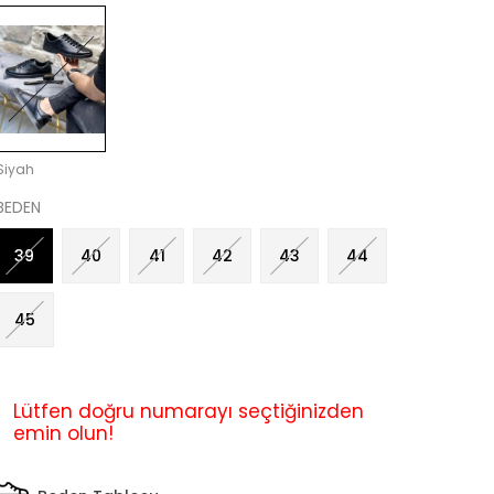
Siyah
BEDEN
39
40
41
42
43
44
45
Lütfen doğru numarayı seçtiğinizden
emin olun!