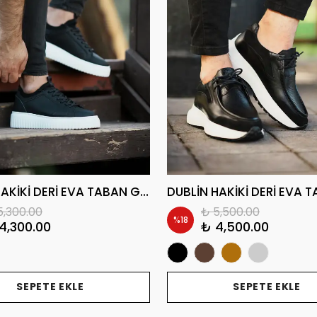
KAYRİE HAKİKİ DERİ EVA TABAN GÜNLÜK ERKEK SNEAKER AYAKKABI
5,300.00
₺ 5,500.00
%
18
4,300.00
₺ 4,500.00
SEPETE EKLE
SEPETE EKLE