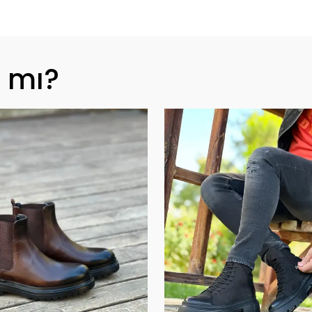
z mı?