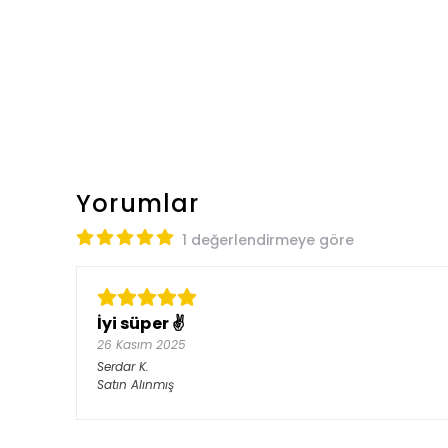
Yorumlar
1 değerlendirmeye göre
İyi süper ✌️
26 Kasım 2025
Serdar
K.
Satın Alınmış