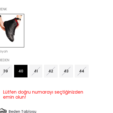
RENK
Siyah
BEDEN
39
40
41
42
43
44
Lütfen doğru numarayı seçtiğinizden
emin olun!
Beden Tablosu