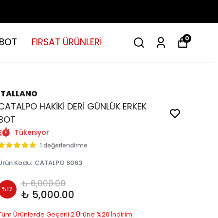
0
BOT
FIRSAT ÜRÜNLERİ
İTALLANO
CATALPO HAKİKİ DERİ GÜNLÜK ERKEK
BOT
Tükeniyor
1 değerlendirme
Ürün Kodu
:
CATALPO 6063
₺ 6,000.00
%
17
₺ 5,000.00
Tüm Ürünlerde Geçerli 2.Ürüne %20 İndirim