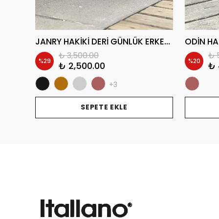
OBER HAKİKİ DERİ EVA TABAN GÜNLÜK ERKEK BOT
JANRY HAKİKİ DERİ GÜNLÜK ERKEK BOT
₺ 3,500.00
₺ 
%
29
%
20
₺ 2,500.00
₺ 
+3
SEPETE EKLE