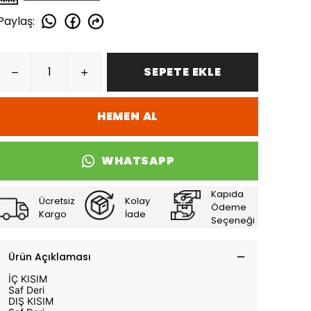
Paylaş
:
SEPETE EKLE
HEMEN AL
WHATSAPP
Kapıda
Ücretsiz
Kolay
Ödeme
Kargo
İade
Seçeneği
Ürün Açıklaması
İÇ KISIM
Saf Deri
DIŞ KISIM