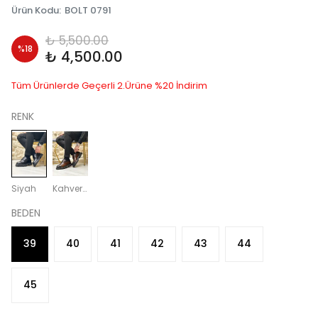
Ürün Kodu
:
BOLT 0791
₺ 5,500.00
%
18
₺ 4,500.00
Tüm Ürünlerde Geçerli 2.Ürüne %20 İndirim
RENK
Siyah
Kahverengi
BEDEN
39
40
41
42
43
44
45