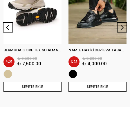
BERMUDA GORE TEX SU ALMAYAN GÜNLÜK ERKEK SNEAKER AYAKKABI
NAMLE HAKİKİ DERİ EVA TABAN GÜNLÜK ERKEK SNEAKER AYAKKABI
₺ 9,500.00
₺ 5,200.00
%
21
%
23
₺ 7,500.00
₺ 4,000.00
SEPETE EKLE
SEPETE EKLE