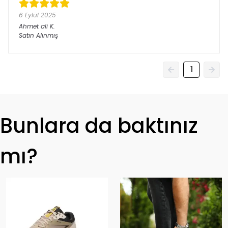
6 Eylül 2025
Ahmet ali
K.
Satın Alınmış
1
Bunlara da baktınız
mı?