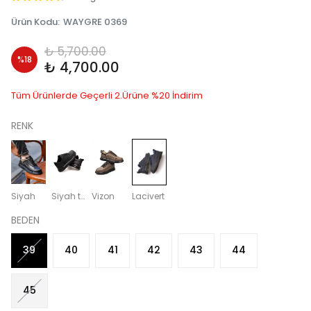
Ürün Kodu
:
WAYGRE 0369
₺ 5,700.00
%
18
₺ 4,700.00
Tüm Ürünlerde Geçerli 2.Ürüne %20 İndirim
RENK
Siyah
Siyah tabanı siyah
Vizon
Lacivert
BEDEN
39
40
41
42
43
44
45