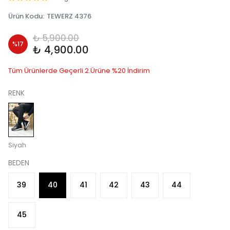
Ürün Kodu
:
TEWERZ 4376
₺ 5,900.00
%
17
₺ 4,900.00
Tüm Ürünlerde Geçerli 2.Ürüne %20 İndirim
RENK
Siyah
BEDEN
39
40
41
42
43
44
45