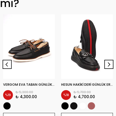
mı?
VERGOM EVA TABAN GÜNLÜK ERKEK CASUAL AYAKKABI
HESUN HAKİKİ DERİ GÜNLÜK ERKEK CASUAL AYAKKABI
₺ 5,300.00
₺ 5,700.00
%
19
%
18
₺ 4,300.00
₺ 4,700.00