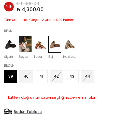
₺ 5,300.00
%
19
₺ 4,300.00
Tüm Ürünlerde Geçerli 2.Ürüne %20 İndirim
RENK
Siyah
Beyaz
Taba
Bej
haki yeşil
BEDEN
39
40
41
42
43
44
Lütfen doğru numarayı seçtiğinizden emin olun!
Beden Tablosu