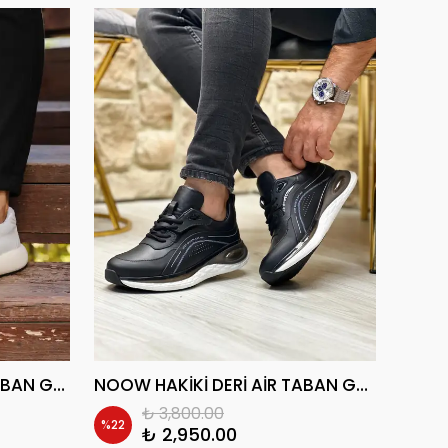
ADARO HAKİKİ DERİ AİR TABAN GÜNLÜK ERKEK SNEAKER AYAKKABI
NOOW HAKİKİ DERİ AİR TABAN GÜNLÜK ERKEK SNEAKER AYAKKABI
₺ 3,800.00
%
22
%
22
₺ 2,950.00