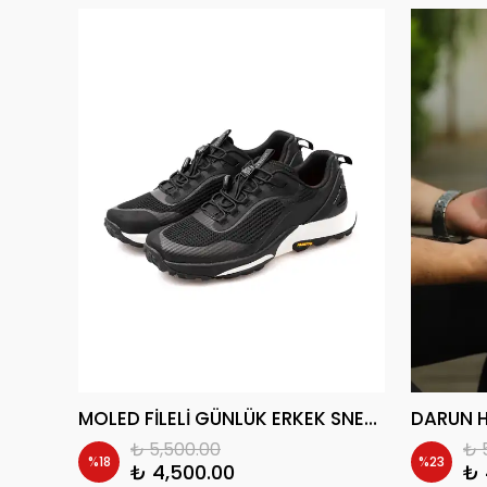
TORANO HAKİKİ DERİ AİR TABAN GÜNLÜK ERKEK SNEAKER AYAKKABI
MOLED FİLELİ GÜNLÜK ERKEK SNEAKER AYAKKABI
₺ 5,500.00
₺ 
%
18
%
23
₺ 4,500.00
₺ 