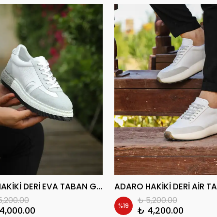
DARUN HAKİKİ DERİ EVA TABAN GÜNLÜK ERKEK SNEAKER AYAKKABI
5,200.00
₺ 5,200.00
%
19
4,000.00
₺ 4,200.00