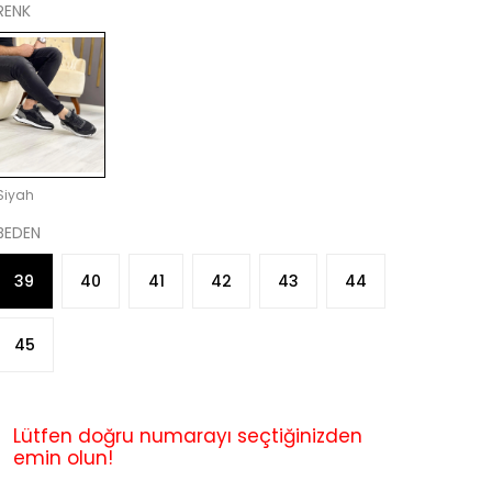
RENK
Siyah
BEDEN
39
40
41
42
43
44
45
Lütfen doğru numarayı seçtiğinizden
emin olun!