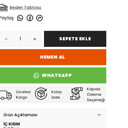
Beden Tablosu
Paylaş
:
SEPETE EKLE
HEMEN AL
WHATSAPP
Kapıda
Ücretsiz
Kolay
Ödeme
Kargo
İade
Seçeneği
Ürün Açıklaması
İÇ KISIM