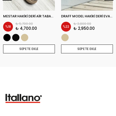
MESTAR HAKİKİ DERİ AİR TABAN GÜNLÜK ERKEK SNEAKER AYAKKABI
DRAFF MODEL HAKİKİ DERİ EVA ABAN GÜNLÜK ERKEK SNAEKER AYAKKABI
₺ 5,700.00
₺ 3,800.00
%
18
%
22
₺ 4,700.00
₺ 2,950.00
SEPETE EKLE
SEPETE EKLE