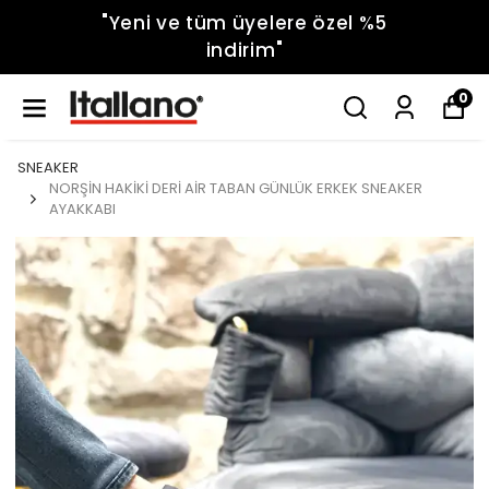
"Yeni ve tüm üyelere özel %5
indirim"
0
SNEAKER
NORŞİN HAKİKİ DERİ AİR TABAN GÜNLÜK ERKEK SNEAKER
AYAKKABI