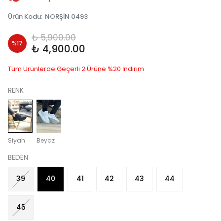
Ürün Kodu
:
NORŞİN 0493
₺ 5,900.00
%
17
₺ 4,900.00
Tüm Ürünlerde Geçerli 2.Ürüne %20 İndirim
RENK
Siyah
Beyaz
BEDEN
39
40
41
42
43
44
45