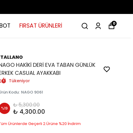
0
BOT
FIRSAT ÜRÜNLERİ
İTALLANO
NAGO HAKİKİ DERİ EVA TABAN GÜNLÜK
ERKEK CASUAL AYAKKABI
Tükeniyor
Ürün Kodu
:
NAGO 9061
₺ 5,300.00
%
19
₺ 4,300.00
Tüm Ürünlerde Geçerli 2.Ürüne %20 İndirim