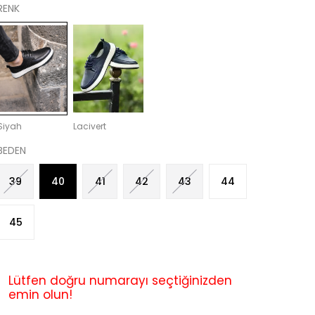
RENK
Siyah
Lacivert
BEDEN
39
40
41
42
43
44
45
Lütfen doğru numarayı seçtiğinizden
emin olun!