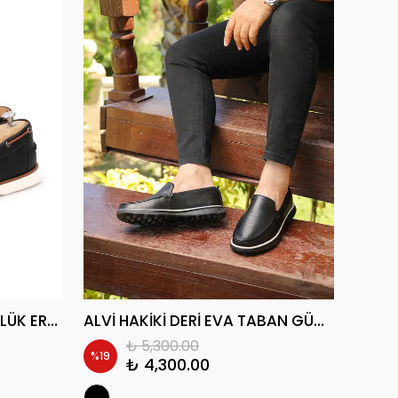
VERGOM EVA TABAN GÜNLÜK ERKEK CASUAL AYAKKABI
ALVİ HAKİKİ DERİ EVA TABAN GÜNLÜK ERKEK SNEAKER AYAKKABI
₺ 5,300.00
%
19
%
18
₺ 4,300.00