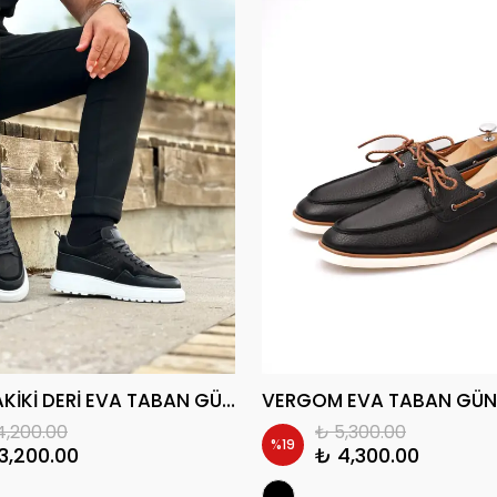
BALDİ HAKİKİ DERİ EVA TABAN GÜNLÜK ERKEK CASUAL AYAKKABI
4,200.00
₺ 5,300.00
%
19
3,200.00
₺ 4,300.00