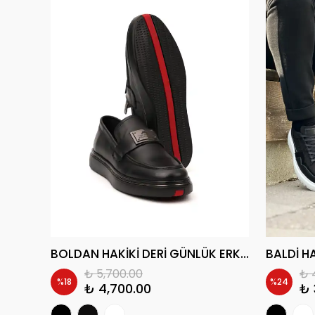
MAKREYN HAKİKİ DERİ EVA TABAN GÜNLÜK ERKEK CASUAL AYAKKABI
BOLDAN HAKİKİ DERİ GÜNLÜK ERKEK CASUAL AYAKKABI
₺ 5,700.00
₺ 
%
18
%
24
₺ 4,700.00
₺ 