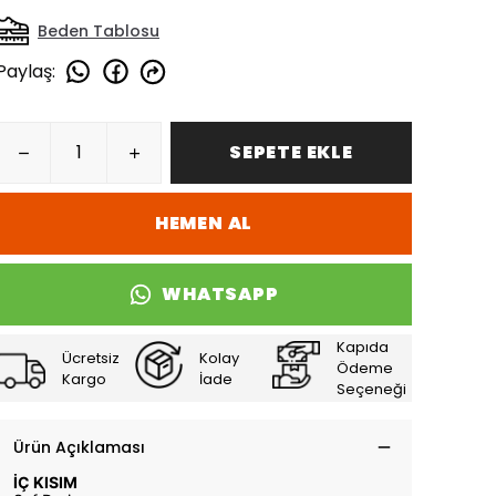
Beden Tablosu
Paylaş
:
SEPETE EKLE
HEMEN AL
WHATSAPP
Kapıda
Ücretsiz
Kolay
Ödeme
Kargo
İade
Seçeneği
Ürün Açıklaması
İÇ KISIM