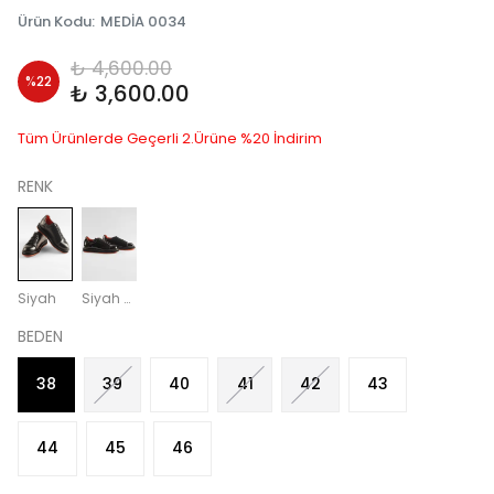
Ürün Kodu
:
MEDİA 0034
₺ 4,600.00
%
22
₺ 3,600.00
Tüm Ürünlerde Geçerli 2.Ürüne %20 İndirim
RENK
Siyah
Siyah Rugan
BEDEN
38
39
40
41
42
43
44
45
46