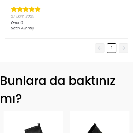
27 Ekim 2025
Öner
G.
Satın Alınmış
1
Bunlara da baktınız
mı?