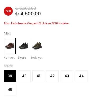
₺ 5,500.00
%
18
₺ 4,500.00
Tüm Ürünlerde Geçerli 2.Ürüne %20 İndirim
RENK
Kahverengi
Siyah
haki yeşil
BEDEN
39
40
41
42
43
44
45