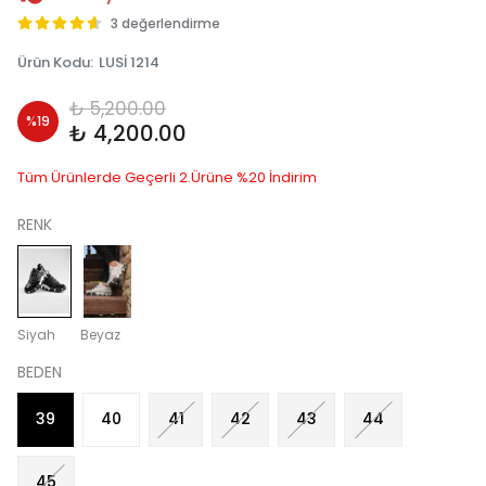
3 değerlendirme
Ürün Kodu
:
LUSİ 1214
₺ 5,200.00
%
19
₺ 4,200.00
Tüm Ürünlerde Geçerli 2.Ürüne %20 İndirim
RENK
Siyah
Beyaz
BEDEN
39
40
41
42
43
44
45