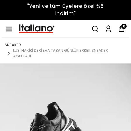
"Yeni ve tüm üyelere özel %5
indirim"
0
SNEAKER
LUSİ HAKİKİ DERİ EVA TABAN GÜNLÜK ERKEK SNEAKER
AYAKKABI