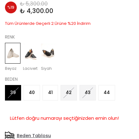
₺ 5,300.00
%
19
₺ 4,300.00
Tüm Ürünlerde Geçerli 2.Ürüne %20 İndirim
RENK
Beyaz
Lacivert
Siyah
BEDEN
39
40
41
42
43
44
Lütfen doğru numarayı seçtiğinizden emin olun!
Beden Tablosu