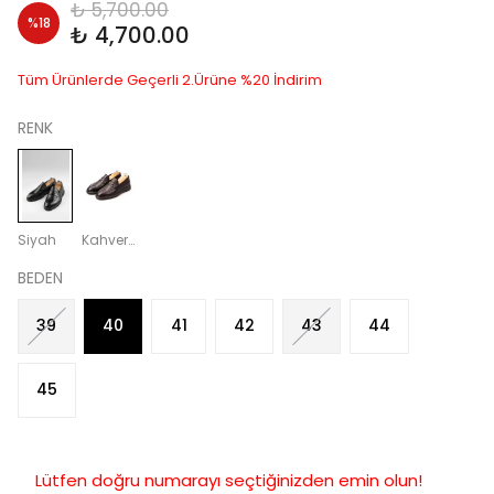
₺ 5,700.00
%
18
₺ 4,700.00
Tüm Ürünlerde Geçerli 2.Ürüne %20 İndirim
RENK
Siyah
Kahverengi
BEDEN
39
40
41
42
43
44
45
Lütfen doğru numarayı seçtiğinizden emin olun!