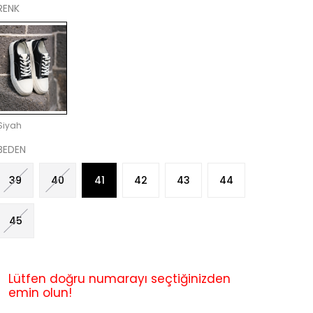
RENK
Siyah
BEDEN
39
40
41
42
43
44
45
Lütfen doğru numarayı seçtiğinizden
emin olun!