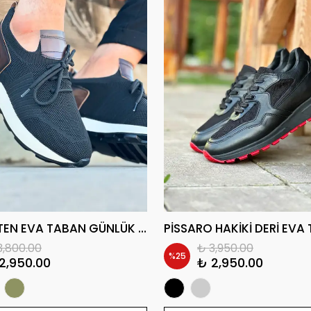
JOEL KETEN EVA TABAN GÜNLÜK ERKEK SNEAKER AYAKKABI
3,800.00
₺ 3,950.00
%
25
2,950.00
₺ 2,950.00