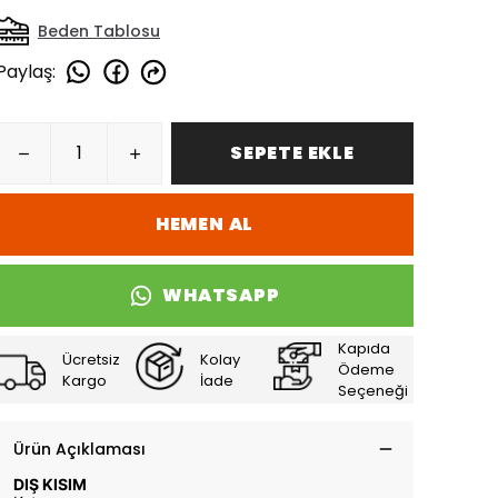
Beden Tablosu
Paylaş
:
SEPETE EKLE
HEMEN AL
WHATSAPP
Kapıda
Ücretsiz
Kolay
Ödeme
Kargo
İade
Seçeneği
Ürün Açıklaması
DIŞ KISIM