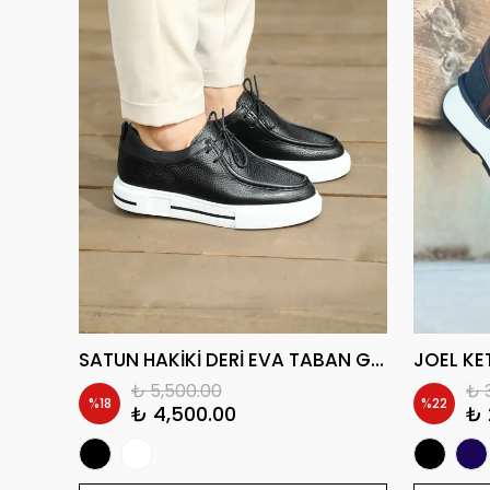
ROJBAYN HAKİKİ DERİ GÜNLÜK ERKEK SNEAKER AYAKKABI
SATUN HAKİKİ DERİ EVA TABAN GÜNLÜK ERKEK SNEAKER AYAKKABI
₺ 5,500.00
₺ 
%
18
%
22
₺ 4,500.00
₺ 