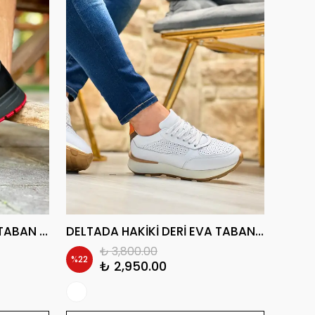
PİSSARO HAKİKİ DERİ EVA TABAN GÜNLÜK ERKEK SNEAKER AYAKKABI
DELTADA HAKİKİ DERİ EVA TABAN GÜNLÜK ERKEK SNEAKER AYAKKABI
₺ 3,800.00
%
22
%
23
₺ 2,950.00