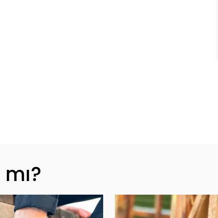
z mı?