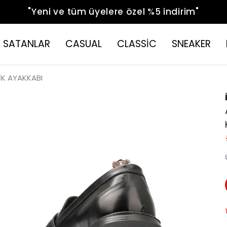
"Yeni ve tüm üyelere özel %5 indirim"
 SATANLAR
CASUAL
CLASSİC
SNEAKER
İK AYAKKABI