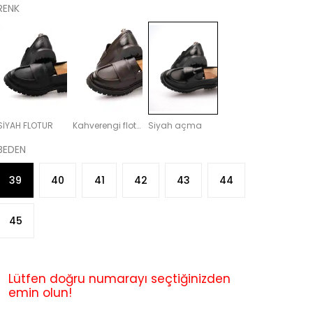
RENK
SİYAH FLOTUR
Kahverengi flotur
Siyah açma
BEDEN
39
40
41
42
43
44
45
Lütfen doğru numarayı seçtiğinizden
emin olun!