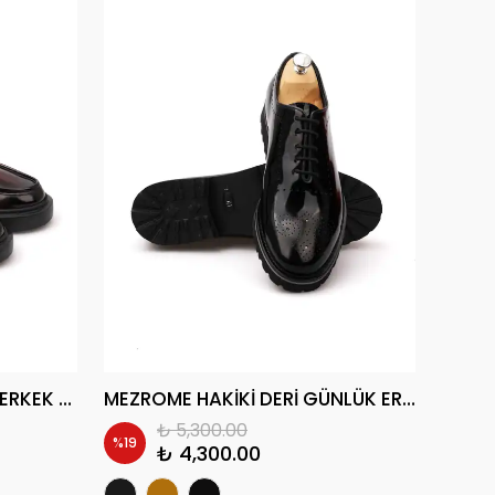
GİYA HAKİKİ DERİ GÜNLÜK ERKEK KLASİK AYAKKABI
MEZROME HAKİKİ DERİ GÜNLÜK ERKEK KLASİK AYAKKABI
₺ 5,300.00
%
19
%
17
₺ 4,300.00