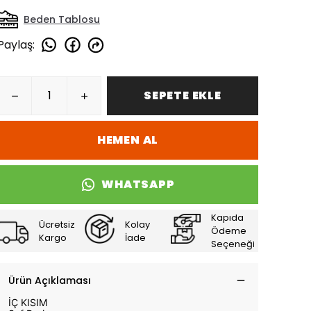
Beden Tablosu
Paylaş
:
SEPETE EKLE
HEMEN AL
WHATSAPP
Kapıda
Ücretsiz
Kolay
Ödeme
Kargo
İade
Seçeneği
Ürün Açıklaması
İÇ KISIM