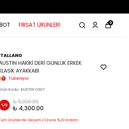
0
BOT
FIRSAT ÜRÜNLERİ
İTALLANO
AUSTIN HAKİKİ DERİ GÜNLÜK ERKEK
KLASİK AYAKKABI
Tükeniyor
Ürün Kodu
:
AUSTIN 0307
₺ 5,300.00
%
19
₺ 4,300.00
Tüm Ürünlerde Geçerli 2.Ürüne %20 İndirim