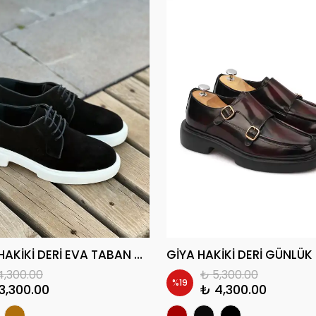
MIYARA HAKİKİ DERİ EVA TABAN GÜNLÜK ERKEK KLASİK AYAKKABI
4,300.00
₺ 5,300.00
%
19
3,300.00
₺ 4,300.00