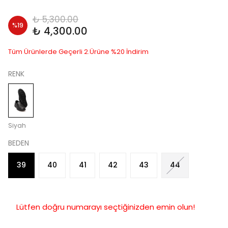
₺ 5,300.00
%
19
₺ 4,300.00
Tüm Ürünlerde Geçerli 2.Ürüne %20 İndirim
RENK
Siyah
BEDEN
39
40
41
42
43
44
Lütfen doğru numarayı seçtiğinizden emin olun!