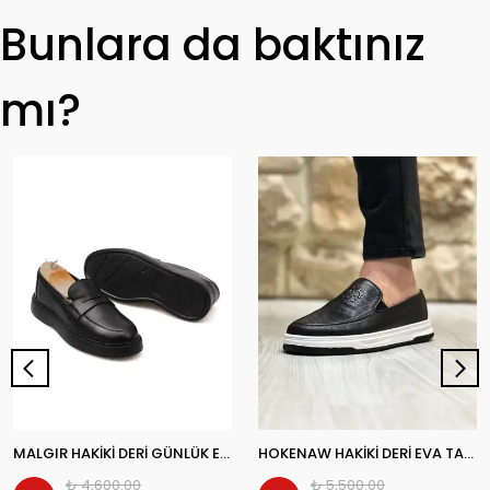
Bunlara da baktınız
mı?
MALGIR HAKİKİ DERİ GÜNLÜK ERKEK CASUAL AYAKKABI
HOKENAW HAKİKİ DERİ EVA TABAN GÜNLÜK ERKEK CASUAL AYAKKABI
₺ 4,600.00
₺ 5,500.00