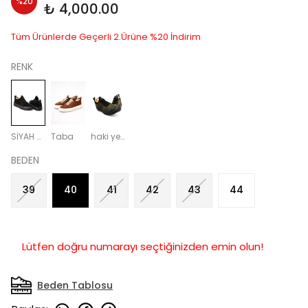
%
20
₺ 4,000.00
Tüm Ürünlerde Geçerli 2.Ürüne %20 İndirim
RENK
SİYAH SÜET
Taba
haki yeşil
BEDEN
39
40
41
42
43
44
Lütfen doğru numarayı seçtiğinizden emin olun!
Beden Tablosu